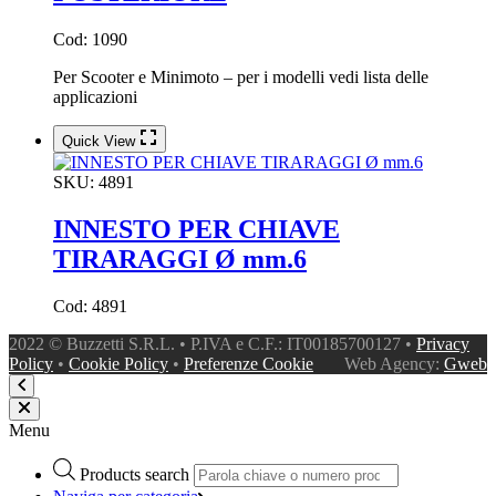
Cod: 1090
Per Scooter e Minimoto – per i modelli vedi lista delle
applicazioni
Quick View
SKU:
4891
INNESTO PER CHIAVE
TIRARAGGI Ø mm.6
Cod: 4891
2022 © Buzzetti S.R.L. • P.IVA e C.F.: IT00185700127 •
Privacy
Policy
•
Cookie Policy
•
Preferenze Cookie
Web Agency:
Gweb
Menu
Products search