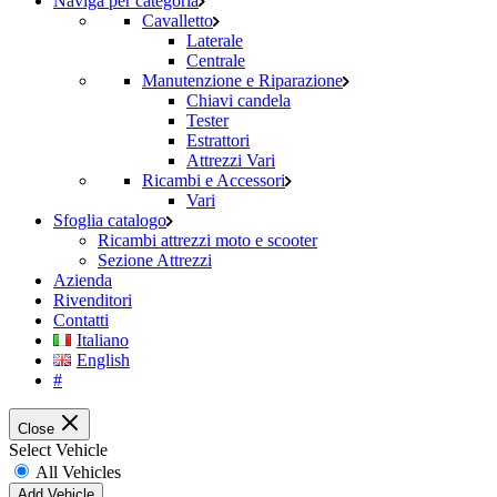
Naviga per categoria
Cavalletto
Laterale
Centrale
Manutenzione e Riparazione
Chiavi candela
Tester
Estrattori
Attrezzi Vari
Ricambi e Accessori
Vari
Sfoglia catalogo
Ricambi attrezzi moto e scooter
Sezione Attrezzi
Azienda
Rivenditori
Contatti
Italiano
English
#
Close
Select Vehicle
All Vehicles
Add Vehicle