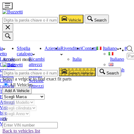
Vehicle
Search
ia
Sfoglia
Azienda
Rivenditori
Contatti
Italiano
#
etto
catalogo
Laterale
Ricambi
Italia
Italiano
Accessori moto
Centrale
attrezzi
enzione
moto e
English
Select Vehicle
Search
razione
scooter
Select a vehicle to find exact fit parts
Chiavi
Sezione
All Vehicles
candela
Attrezzi
Add A Vehicle
Tester
Estrattori
Attrezzi
Vari
bi e
sori
Or
Vari
Back to vehicles list