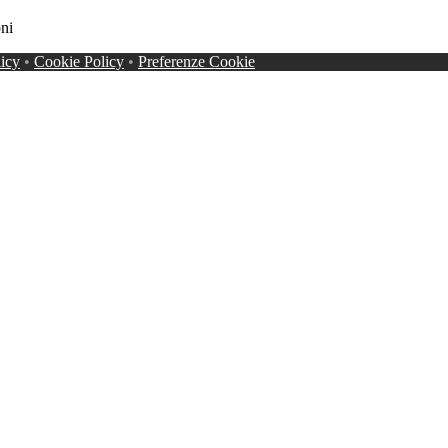
oni
licy
•
Cookie Policy
•
Preferenze Cookie