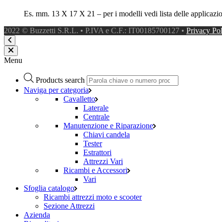
Es. mm. 13 X 17 X 21 – per i modelli vedi lista delle applicazi
2022 © Buzzetti S.R.L. • P.IVA e C.F.: IT00185700127 •
Privacy Po
Menu
Products search
Naviga per categoria
Cavalletto
Laterale
Centrale
Manutenzione e Riparazione
Chiavi candela
Tester
Estrattori
Attrezzi Vari
Ricambi e Accessori
Vari
Sfoglia catalogo
Ricambi attrezzi moto e scooter
Sezione Attrezzi
Azienda