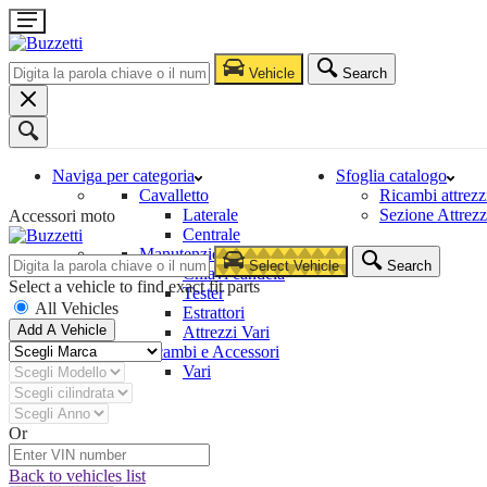
Vehicle
Search
Naviga per categoria
Sfoglia catalogo
Cavalletto
Ricambi attrezz
Laterale
Sezione Attrezz
Accessori moto
Centrale
Manutenzione e Riparazione
Select Vehicle
Search
Chiavi candela
Select a vehicle to find exact fit parts
Tester
All Vehicles
Estrattori
Add A Vehicle
Attrezzi Vari
Ricambi e Accessori
Vari
Or
Back to vehicles list