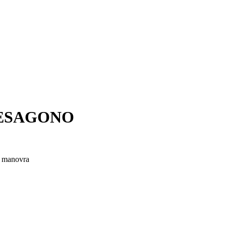
 ESAGONO
i manovra