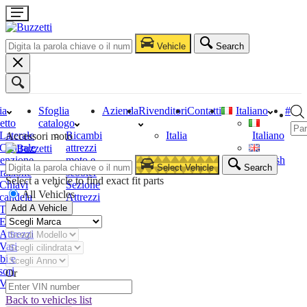
Vehicle
Search
ia
Sfoglia
Azienda
Rivenditori
Contatti
Italiano
#
etto
catalogo
Laterale
Ricambi
Italia
Italiano
Accessori moto
Centrale
attrezzi
enzione
moto e
English
Select Vehicle
Search
razione
scooter
Select a vehicle to find exact fit parts
Chiavi
Sezione
All Vehicles
candela
Attrezzi
Add A Vehicle
Tester
Estrattori
Attrezzi
Vari
bi e
sori
Or
Vari
Back to vehicles list