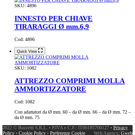
SKU:
4896
INNESTO PER CHIAVE
TIRARAGGI Ø mm.6,9
Cod: 4896
Quick View
SKU:
1082
ATTREZZO COMPRIMI MOLLA
AMMORTIZZATORE
Cod: 1082
Con adattatori da Ø mm. 60 – da Ø mm. 66 – da Ø mm. 72 –
da Ø mm. 75
2022 © Buzzetti S.R.L. • P.IVA e C.F.: IT00185700127 •
Privacy
Policy
•
Cookie Policy
•
Preferenze Cookie
Web Agency:
Gweb