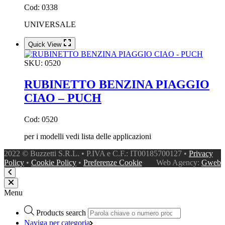
Cod: 0338
UNIVERSALE
Quick View
SKU:
0520
RUBINETTO BENZINA PIAGGIO
CIAO – PUCH
Cod: 0520
per i modelli vedi lista delle applicazioni
2022 © Buzzetti S.R.L. • P.IVA e C.F.: IT00185700127 •
Privacy
Policy
•
Cookie Policy
•
Preferenze Cookie
Web Agency:
Gweb
Menu
Products search
Naviga per categoria