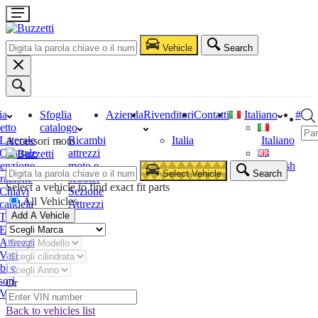
Vehicle
Search
ia
Sfoglia
Azienda
Rivenditori
Contatti
Italiano
#
etto
catalogo
Laterale
Ricambi
Italia
Italiano
Accessori moto
Centrale
attrezzi
enzione
moto e
English
Select Vehicle
Search
razione
scooter
Select a vehicle to find exact fit parts
Chiavi
Sezione
All Vehicles
candela
Attrezzi
Add A Vehicle
Tester
Estrattori
Attrezzi
Vari
bi e
sori
Or
Vari
Back to vehicles list