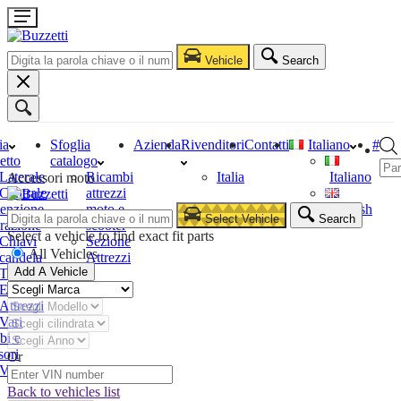
Vehicle
Search
ia
Sfoglia
Azienda
Rivenditori
Contatti
Italiano
#
etto
catalogo
Laterale
Ricambi
Italia
Italiano
Accessori moto
Centrale
attrezzi
enzione
moto e
English
Select Vehicle
Search
razione
scooter
Select a vehicle to find exact fit parts
Chiavi
Sezione
All Vehicles
candela
Attrezzi
Add A Vehicle
Tester
Estrattori
Attrezzi
Vari
bi e
sori
Or
Vari
Back to vehicles list