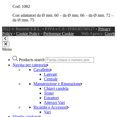
Cod: 1082
Con adattatori da Ø mm. 60 – da Ø mm. 66 – da Ø mm. 72 –
da Ø mm. 75
2022 © Buzzetti S.R.L. • P.IVA e C.F.: IT00185700127 •
Privacy
Policy
•
Cookie Policy
•
Preferenze Cookie
Web Agency:
Gweb
Menu
Products search
Naviga per categoria
Cavalletto
Laterale
Centrale
Manutenzione e Riparazione
Chiavi candela
Tester
Estrattori
Attrezzi Vari
Ricambi e Accessori
Vari
Sfoglia catalogo