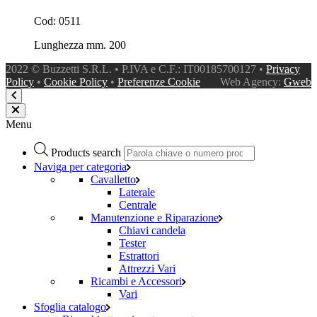
Cod: 0511
Lunghezza mm. 200
2022 © Buzzetti S.R.L. • P.IVA e C.F.: IT00185700127 •
Privacy
Policy
•
Cookie Policy
•
Preferenze Cookie
Web Agency:
Gweb
Menu
Products search
Naviga per categoria
Cavalletto
Laterale
Centrale
Manutenzione e Riparazione
Chiavi candela
Tester
Estrattori
Attrezzi Vari
Ricambi e Accessori
Vari
Sfoglia catalogo