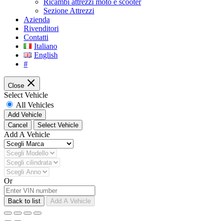
Ricambi attrezzi moto e scooter
Sezione Attrezzi
Azienda
Rivenditori
Contatti
Italiano
English
#
Close
Select Vehicle
All Vehicles
Add Vehicle
Cancel
Select Vehicle
Add A Vehicle
Or
Back to list
Add A Vehicle