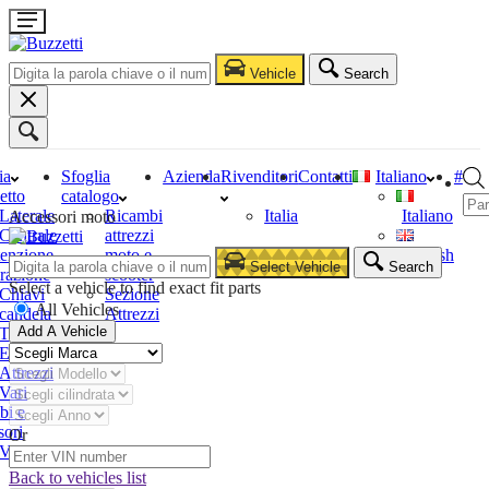
Vehicle
Search
ia
Sfoglia
Azienda
Rivenditori
Contatti
Italiano
#
etto
catalogo
Laterale
Ricambi
Italia
Italiano
Accessori moto
Centrale
attrezzi
enzione
moto e
English
Select Vehicle
Search
razione
scooter
Select a vehicle to find exact fit parts
Chiavi
Sezione
All Vehicles
candela
Attrezzi
Add A Vehicle
Tester
Estrattori
Attrezzi
Vari
bi e
sori
Or
Vari
Back to vehicles list