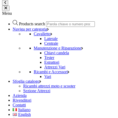
Menu
Products search
Naviga per categoria
Cavalletto
Laterale
Centrale
Manutenzione e Riparazione
Chiavi candela
Tester
Estrattori
Attrezzi Vari
Ricambi e Accessori
Vari
Sfoglia catalogo
Ricambi attrezzi moto e scooter
Sezione Attrezzi
Azienda
Rivenditori
Contatti
Italiano
English