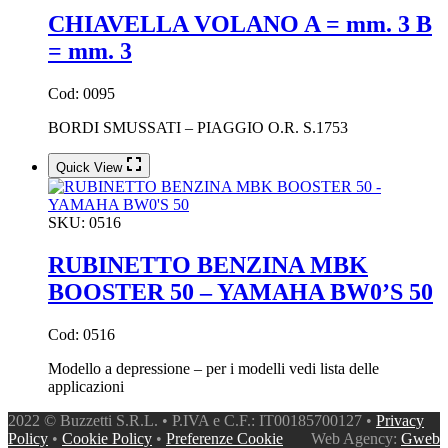
CHIAVELLA VOLANO A = mm. 3 B
= mm. 3
Cod: 0095
BORDI SMUSSATI – PIAGGIO O.R. S.1753
Quick View
SKU:
0516
RUBINETTO BENZINA MBK
BOOSTER 50 – YAMAHA BW0’S 50
Cod: 0516
Modello a depressione – per i modelli vedi lista delle
applicazioni
2022 © Buzzetti S.R.L. • P.IVA e C.F.: IT00185700127 •
Privacy
Policy
•
Cookie Policy
•
Preferenze Cookie
Web Agency:
Gweb