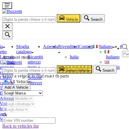
Vehicle
Search
ia
Sfoglia
Azienda
Rivenditori
Contatti
Italiano
#
etto
catalogo
Laterale
Ricambi
Italia
Italiano
Accessori moto
Centrale
attrezzi
enzione
moto e
English
Select Vehicle
Search
razione
scooter
Select a vehicle to find exact fit parts
Chiavi
Sezione
All Vehicles
candela
Attrezzi
Add A Vehicle
Tester
Estrattori
Attrezzi
Vari
bi e
sori
Or
Vari
Back to vehicles list