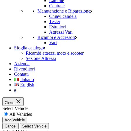
Laterale
Centrale
Manutenzione e Riparazione
Chiavi candela
Tester
Estrattori
Attrezzi Vari
Ricambi e Accessori
Vari
Sfoglia catalogo
Ricambi attrezzi moto e scooter
Sezione Attrezzi
Azienda
Rivenditori
Contatti
Italiano
English
#
Close
Select Vehicle
All Vehicles
Add Vehicle
Cancel
Select Vehicle