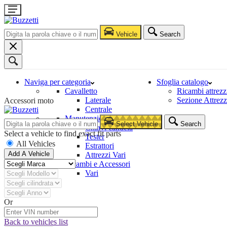
Vehicle
Search
Naviga per categoria
Sfoglia catalogo
Cavalletto
Ricambi attrezz
Laterale
Sezione Attrezz
Accessori moto
Centrale
Manutenzione e Riparazione
Select Vehicle
Search
Chiavi candela
Select a vehicle to find exact fit parts
Tester
All Vehicles
Estrattori
Add A Vehicle
Attrezzi Vari
Ricambi e Accessori
Vari
Or
Back to vehicles list