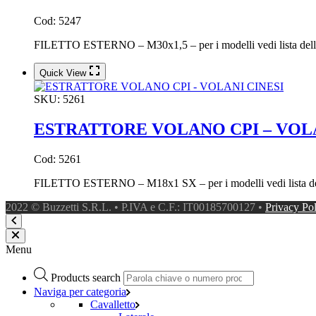
Cod: 5247
FILETTO ESTERNO – M30x1,5 – per i modelli vedi lista delle
Quick View
SKU:
5261
ESTRATTORE VOLANO CPI – VOLA
Cod: 5261
FILETTO ESTERNO – M18x1 SX – per i modelli vedi lista del
2022 © Buzzetti S.R.L. • P.IVA e C.F.: IT00185700127 •
Privacy Po
Menu
Products search
Naviga per categoria
Cavalletto