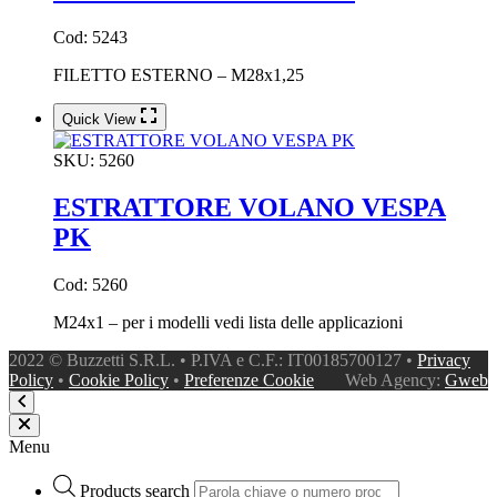
Cod: 5243
FILETTO ESTERNO – M28x1,25
Quick View
SKU:
5260
ESTRATTORE VOLANO VESPA
PK
Cod: 5260
M24x1 – per i modelli vedi lista delle applicazioni
2022 © Buzzetti S.R.L. • P.IVA e C.F.: IT00185700127 •
Privacy
Policy
•
Cookie Policy
•
Preferenze Cookie
Web Agency:
Gweb
Menu
Products search