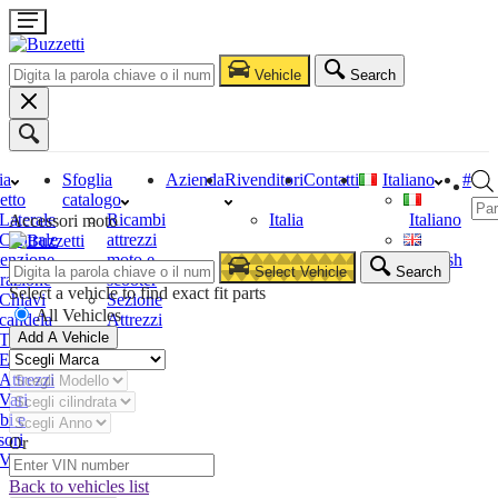
Vehicle
Search
ia
Sfoglia
Azienda
Rivenditori
Contatti
Italiano
#
etto
catalogo
Laterale
Ricambi
Italia
Italiano
Accessori moto
Centrale
attrezzi
enzione
moto e
English
Select Vehicle
Search
razione
scooter
Select a vehicle to find exact fit parts
Chiavi
Sezione
All Vehicles
candela
Attrezzi
Add A Vehicle
Tester
Estrattori
Attrezzi
Vari
bi e
sori
Or
Vari
Back to vehicles list