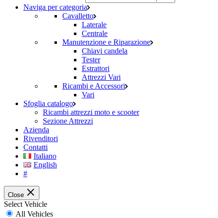
Naviga per categoria
Cavalletto
Laterale
Centrale
Manutenzione e Riparazione
Chiavi candela
Tester
Estrattori
Attrezzi Vari
Ricambi e Accessori
Vari
Sfoglia catalogo
Ricambi attrezzi moto e scooter
Sezione Attrezzi
Azienda
Rivenditori
Contatti
Italiano
English
#
Close
Select Vehicle
All Vehicles