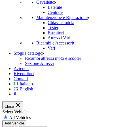
Cavalletto
Laterale
Centrale
Manutenzione e Riparazione
Chiavi candela
Tester
Estrattori
Attrezzi Vari
Ricambi e Accessori
Vari
Sfoglia catalogo
Ricambi attrezzi moto e scooter
Sezione Attrezzi
Azienda
Rivenditori
Contatti
Italiano
English
#
Close
Select Vehicle
All Vehicles
Add Vehicle