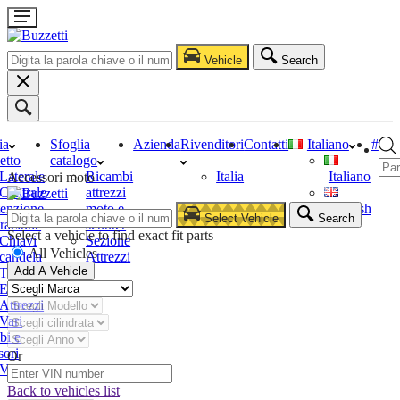
Vehicle
Search
ia
Sfoglia
Azienda
Rivenditori
Contatti
Italiano
#
etto
catalogo
Laterale
Ricambi
Italia
Italiano
Accessori moto
Centrale
attrezzi
enzione
moto e
English
Select Vehicle
Search
razione
scooter
Select a vehicle to find exact fit parts
Chiavi
Sezione
All Vehicles
candela
Attrezzi
Add A Vehicle
Tester
Estrattori
Attrezzi
Vari
bi e
sori
Or
Vari
Back to vehicles list