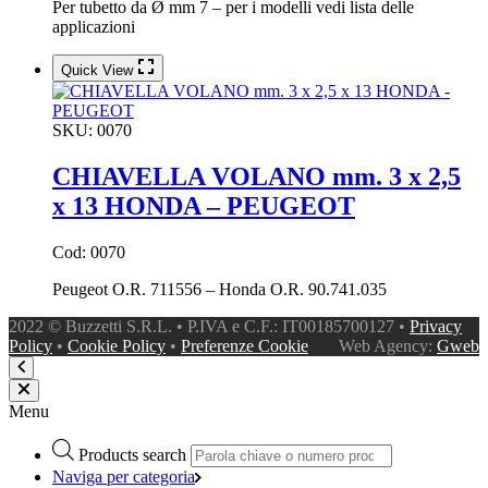
Per tubetto da Ø mm 7 – per i modelli vedi lista delle
applicazioni
Quick View
SKU:
0070
CHIAVELLA VOLANO mm. 3 x 2,5
x 13 HONDA – PEUGEOT
Cod: 0070
Peugeot O.R. 711556 – Honda O.R. 90.741.035
2022 © Buzzetti S.R.L. • P.IVA e C.F.: IT00185700127 •
Privacy
Policy
•
Cookie Policy
•
Preferenze Cookie
Web Agency:
Gweb
Menu
Products search
Naviga per categoria