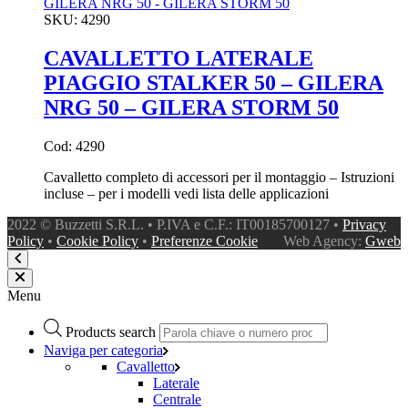
SKU:
4290
CAVALLETTO LATERALE
PIAGGIO STALKER 50 – GILERA
NRG 50 – GILERA STORM 50
Cod: 4290
Cavalletto completo di accessori per il montaggio – Istruzioni
incluse – per i modelli vedi lista delle applicazioni
2022 © Buzzetti S.R.L. • P.IVA e C.F.: IT00185700127 •
Privacy
Policy
•
Cookie Policy
•
Preferenze Cookie
Web Agency:
Gweb
Menu
Products search
Naviga per categoria
Cavalletto
Laterale
Centrale