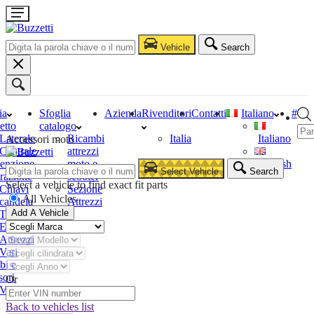
Vehicle
Search
ia
Sfoglia
Azienda
Rivenditori
Contatti
Italiano
#
etto
catalogo
Laterale
Ricambi
Italia
Italiano
Accessori moto
Centrale
attrezzi
enzione
moto e
English
Select Vehicle
Search
razione
scooter
Select a vehicle to find exact fit parts
Chiavi
Sezione
All Vehicles
candela
Attrezzi
Add A Vehicle
Tester
Estrattori
Attrezzi
Vari
bi e
sori
Or
Vari
Back to vehicles list