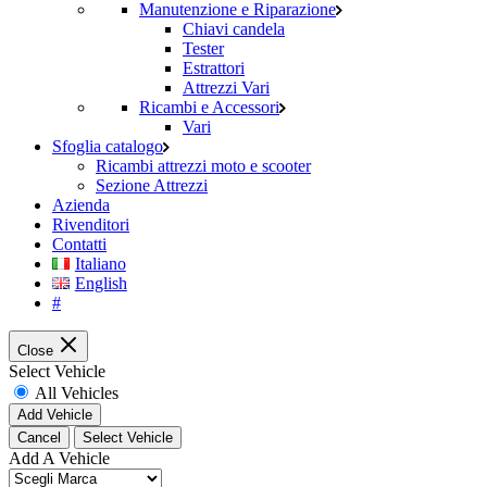
Manutenzione e Riparazione
Chiavi candela
Tester
Estrattori
Attrezzi Vari
Ricambi e Accessori
Vari
Sfoglia catalogo
Ricambi attrezzi moto e scooter
Sezione Attrezzi
Azienda
Rivenditori
Contatti
Italiano
English
#
Close
Select Vehicle
All Vehicles
Add Vehicle
Cancel
Select Vehicle
Add A Vehicle