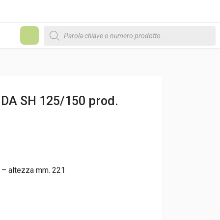
Products search
#
A SH 125/150 prod.
o – altezza mm. 221