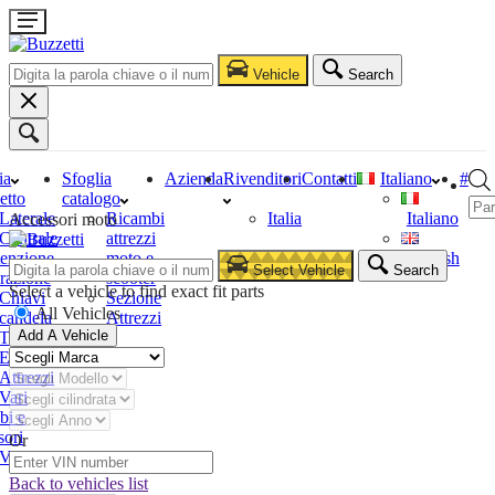
Vehicle
Search
ia
Sfoglia
Azienda
Rivenditori
Contatti
Italiano
#
etto
catalogo
Laterale
Ricambi
Italia
Italiano
Accessori moto
Centrale
attrezzi
enzione
moto e
English
Select Vehicle
Search
razione
scooter
Select a vehicle to find exact fit parts
Chiavi
Sezione
All Vehicles
candela
Attrezzi
Add A Vehicle
Tester
Estrattori
Attrezzi
Vari
bi e
sori
Or
Vari
Back to vehicles list