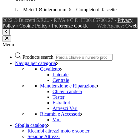
L = Metri 1 Ø interno mm. 6 – Completo di fascette
2022 © Buzzetti S.R.L. • P.IVA e C.F.: IT00185700127 •
Privacy
Policy
•
Cookie Policy
•
Preferenze Cookie
Web Agency:
Gweb
Menu
Products search
Naviga per categoria
Cavalletto
Laterale
Centrale
Manutenzione e Riparazione
Chiavi candela
Tester
Estrattori
Attrezzi Vari
Ricambi e Accessori
Vari
Sfoglia catalogo
Ricambi attrezzi moto e scooter
Sezione Attrezzi