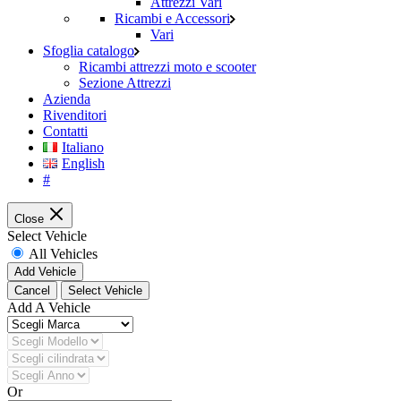
Attrezzi Vari
Ricambi e Accessori
Vari
Sfoglia catalogo
Ricambi attrezzi moto e scooter
Sezione Attrezzi
Azienda
Rivenditori
Contatti
Italiano
English
#
Close
Select Vehicle
All Vehicles
Add Vehicle
Cancel
Select Vehicle
Add A Vehicle
Or