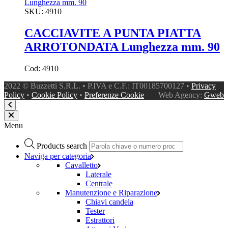
SKU:
4910
CACCIAVITE A PUNTA PIATTA
ARROTONDATA Lunghezza mm. 90
Cod: 4910
2022 © Buzzetti S.R.L. • P.IVA e C.F.: IT00185700127 •
Privacy
Policy
•
Cookie Policy
•
Preferenze Cookie
Web Agency:
Gweb
Menu
Products search
Naviga per categoria
Cavalletto
Laterale
Centrale
Manutenzione e Riparazione
Chiavi candela
Tester
Estrattori