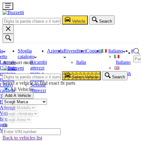
Vehicle
Search
ia
Sfoglia
Azienda
Rivenditori
Contatti
Italiano
#
etto
catalogo
Laterale
Ricambi
Italia
Italiano
Accessori moto
Centrale
attrezzi
enzione
moto e
English
Select Vehicle
Search
razione
scooter
Select a vehicle to find exact fit parts
Chiavi
Sezione
All Vehicles
candela
Attrezzi
Add A Vehicle
Tester
Estrattori
Attrezzi
Vari
bi e
sori
Or
Vari
Back to vehicles list