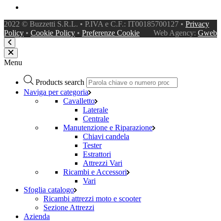
2022 © Buzzetti S.R.L. • P.IVA e C.F.: IT00185700127 •
Privacy
Policy
•
Cookie Policy
•
Preferenze Cookie
Web Agency:
Gweb
Menu
Products search
Naviga per categoria
Cavalletto
Laterale
Centrale
Manutenzione e Riparazione
Chiavi candela
Tester
Estrattori
Attrezzi Vari
Ricambi e Accessori
Vari
Sfoglia catalogo
Ricambi attrezzi moto e scooter
Sezione Attrezzi
Azienda