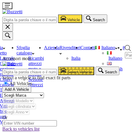
Vehicle
Search
ia
Sfoglia
Azienda
Rivenditori
Contatti
Italiano
#
etto
catalogo
Laterale
Ricambi
Italia
Italiano
Accessori moto
Centrale
attrezzi
enzione
moto e
English
Select Vehicle
Search
razione
scooter
Select a vehicle to find exact fit parts
Chiavi
Sezione
All Vehicles
candela
Attrezzi
Add A Vehicle
Tester
Estrattori
Attrezzi
Vari
bi e
sori
Or
Vari
Back to vehicles list