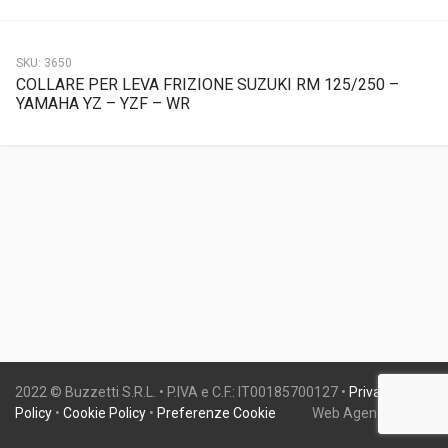
SKU:
3650
COLLARE PER LEVA FRIZIONE SUZUKI RM 125/250 –
YAMAHA YZ – YZF – WR
2022 © Buzzetti S.R.L. • P.IVA e C.F.: IT00185700127 •
Privacy
Policy
•
Cookie Policy
•
Preferenze Cookie
Web Agency:
Gweb