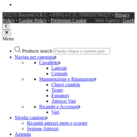
2022 © Buzzetti S.R.L. • P.IVA e C.F.: IT00185700127 •
Privacy
Policy
•
Cookie Policy
•
Preferenze Cookie
Web Agency:
Gweb
Menu
Products search
Naviga per categoria
Cavalletto
Laterale
Centrale
Manutenzione e Riparazione
Chiavi candela
Tester
Estrattori
Attrezzi Vari
Ricambi e Accessori
Vari
Sfoglia catalogo
Ricambi attrezzi moto e scooter
Sezione Attrezzi
Azienda