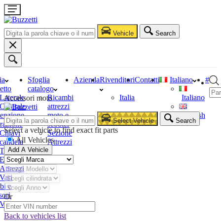
Vehicle
Search
ia
Sfoglia
Azienda
Rivenditori
Contatti
Italiano
#
etto
catalogo
Laterale
Ricambi
Italia
Italiano
Accessori moto
Centrale
attrezzi
enzione
moto e
English
Select Vehicle
Search
razione
scooter
Select a vehicle to find exact fit parts
Chiavi
Sezione
All Vehicles
candela
Attrezzi
Add A Vehicle
Tester
Estrattori
Attrezzi
Vari
bi e
sori
Or
Vari
Back to vehicles list