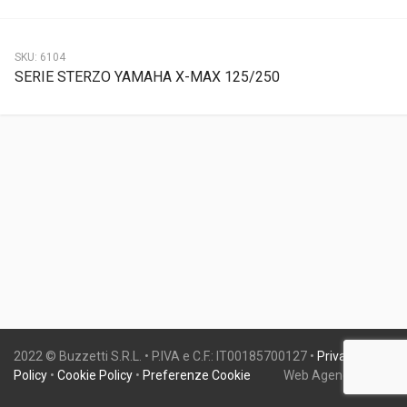
SKU:
6104
SERIE STERZO YAMAHA X-MAX 125/250
2022 © Buzzetti S.R.L. • P.IVA e C.F.: IT00185700127 •
Privacy
Policy
•
Cookie Policy
•
Preferenze Cookie
Web Agency:
Gweb