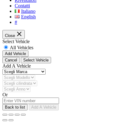
Rivenditori
Contatti
Italiano
English
#
Close
Select Vehicle
All Vehicles
Add Vehicle
Cancel
Select Vehicle
Add A Vehicle
Or
Back to list
Add A Vehicle