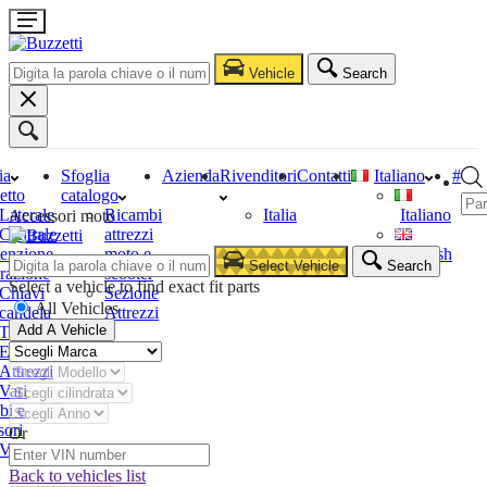
Vehicle
Search
ia
Sfoglia
Azienda
Rivenditori
Contatti
Italiano
#
etto
catalogo
Laterale
Ricambi
Italia
Italiano
Accessori moto
Centrale
attrezzi
enzione
moto e
English
Select Vehicle
Search
razione
scooter
Select a vehicle to find exact fit parts
Chiavi
Sezione
All Vehicles
candela
Attrezzi
Add A Vehicle
Tester
Estrattori
Attrezzi
Vari
bi e
sori
Or
Vari
Back to vehicles list