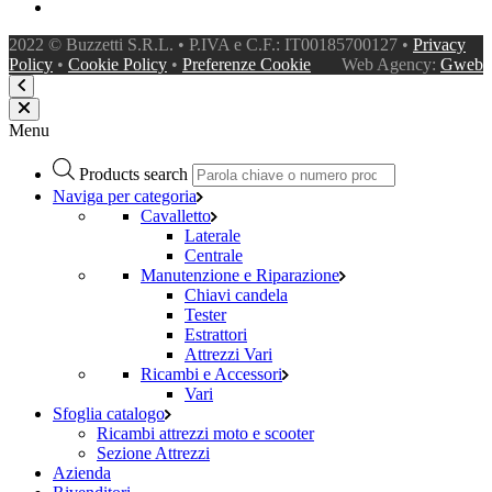
2022 © Buzzetti S.R.L. • P.IVA e C.F.: IT00185700127 •
Privacy
Policy
•
Cookie Policy
•
Preferenze Cookie
Web Agency:
Gweb
Menu
Products search
Naviga per categoria
Cavalletto
Laterale
Centrale
Manutenzione e Riparazione
Chiavi candela
Tester
Estrattori
Attrezzi Vari
Ricambi e Accessori
Vari
Sfoglia catalogo
Ricambi attrezzi moto e scooter
Sezione Attrezzi
Azienda