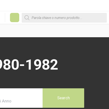
Products search
#
980-1982
Search