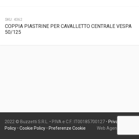
SKU:
4362
COPPIA PIASTRINE PER CAVALLETTO CENTRALE VESPA
50/125
2022 © Buzzetti S.R.L. • P.IVA e C.F.: IT00185700127 •
Privacy
Policy
•
Cookie Policy
•
Preferenze Cookie
Web Agency:
Gweb