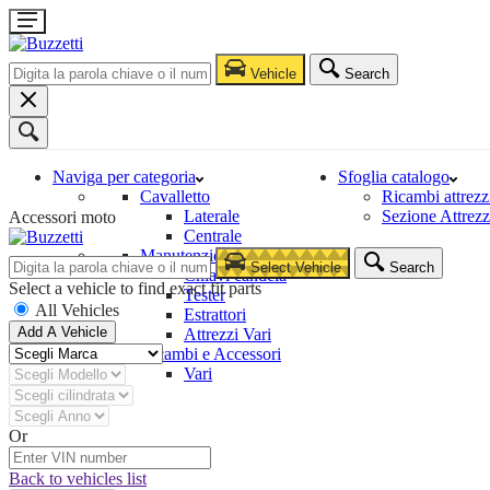
Vehicle
Search
Naviga per categoria
Sfoglia catalogo
Cavalletto
Ricambi attrezz
Laterale
Sezione Attrezz
Accessori moto
Centrale
Manutenzione e Riparazione
Select Vehicle
Search
Chiavi candela
Select a vehicle to find exact fit parts
Tester
All Vehicles
Estrattori
Add A Vehicle
Attrezzi Vari
Ricambi e Accessori
Vari
Or
Back to vehicles list