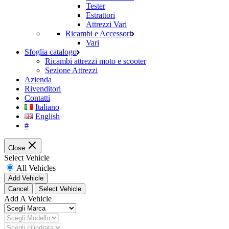
Tester
Estrattori
Attrezzi Vari
Ricambi e Accessori
Vari
Sfoglia catalogo
Ricambi attrezzi moto e scooter
Sezione Attrezzi
Azienda
Rivenditori
Contatti
Italiano
English
#
Close
Select Vehicle
All Vehicles
Add Vehicle
Cancel
Select Vehicle
Add A Vehicle