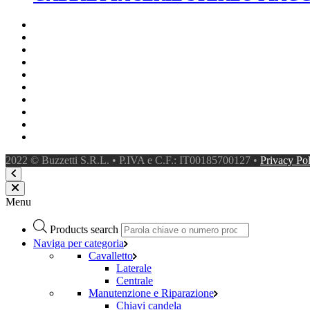
2022 © Buzzetti S.R.L. • P.IVA e C.F.: IT00185700127 •
Privacy Po
Menu
Products search
Naviga per categoria
Cavalletto
Laterale
Centrale
Manutenzione e Riparazione
Chiavi candela