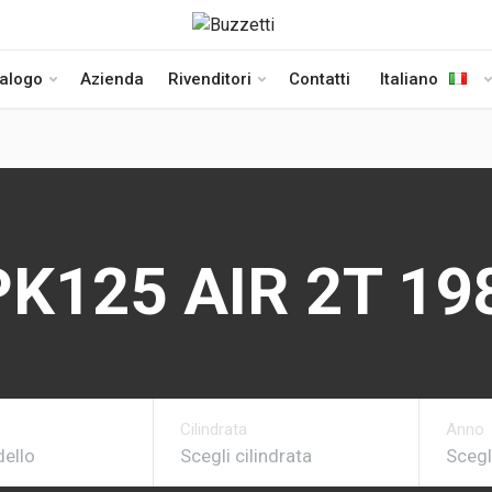
talogo
Azienda
Rivenditori
Contatti
Italiano
PK125 AIR 2T 19