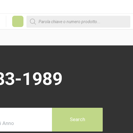
Products search
#
83-1989
Search