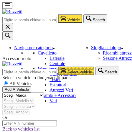
Vehicle
Search
Naviga per categoria
Sfoglia catalogo
Cavalletto
Ricambi attrezz
Laterale
Sezione Attrezz
Accessori moto
Centrale
Manutenzione e Riparazione
Select Vehicle
Search
Chiavi candela
Select a vehicle to find exact fit parts
Tester
All Vehicles
Estrattori
Add A Vehicle
Attrezzi Vari
Ricambi e Accessori
Vari
Or
Back to vehicles list