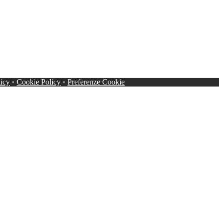
licy
•
Cookie Policy
•
Preferenze Cookie