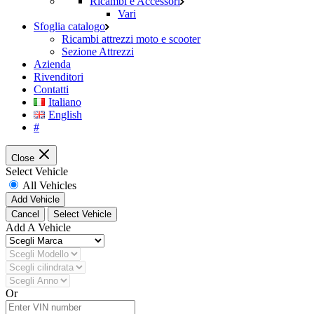
Ricambi e Accessori
Vari
Sfoglia catalogo
Ricambi attrezzi moto e scooter
Sezione Attrezzi
Azienda
Rivenditori
Contatti
Italiano
English
#
Close
Select Vehicle
All Vehicles
Add Vehicle
Cancel
Select Vehicle
Add A Vehicle
Or