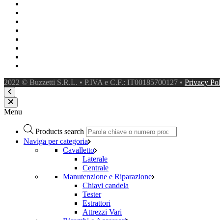
2022 © Buzzetti S.R.L. • P.IVA e C.F.: IT00185700127 •
Privacy Po
Menu
Products search
Naviga per categoria
Cavalletto
Laterale
Centrale
Manutenzione e Riparazione
Chiavi candela
Tester
Estrattori
Attrezzi Vari