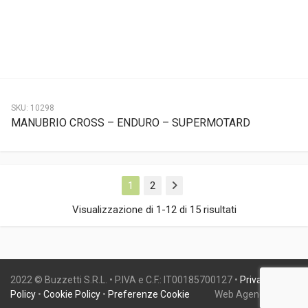
SKU:
10298
MANUBRIO CROSS – ENDURO – SUPERMOTARD
1
2
Next
Visualizzazione di 1-12 di 15 risultati
2022 © Buzzetti S.R.L. • P.IVA e C.F.: IT00185700127 •
Privacy
Policy
•
Cookie Policy
•
Preferenze Cookie
Web Agency:
Gweb