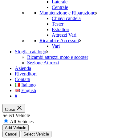
Laterale
Centrale
Manutenzione e Riparazione
Chiavi candela
Tester
Estrattori
Attrezzi Vari
Ricambi e Accessori
Vari
Sfoglia catalogo
Ricambi attrezzi moto e scooter
Sezione Attrezzi
Azienda
Rivenditori
Contatti
Italiano
English
#
Close
Select Vehicle
All Vehicles
Add Vehicle
Cancel
Select Vehicle