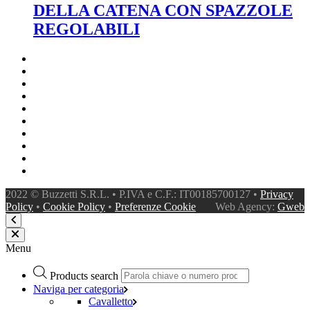
DELLA CATENA CON SPAZZOLE
REGOLABILI
2022 © Buzzetti S.R.L. • P.IVA e C.F.: IT00185700127 •
Privacy
Policy
•
Cookie Policy
•
Preferenze Cookie
Web Agency:
Gweb
Menu
Products search
Naviga per categoria
Cavalletto