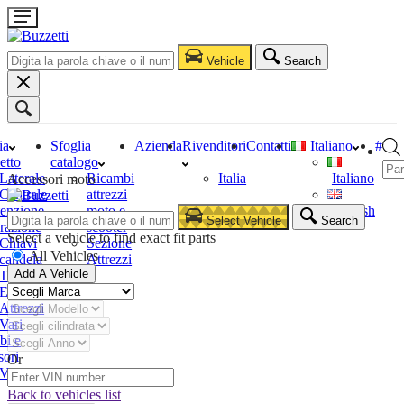
Vehicle
Search
ia
Sfoglia
Azienda
Rivenditori
Contatti
Italiano
#
etto
catalogo
Laterale
Ricambi
Italia
Italiano
Accessori moto
Centrale
attrezzi
enzione
moto e
English
Select Vehicle
Search
razione
scooter
Select a vehicle to find exact fit parts
Chiavi
Sezione
All Vehicles
candela
Attrezzi
Add A Vehicle
Tester
Estrattori
Attrezzi
Vari
bi e
sori
Or
Vari
Back to vehicles list