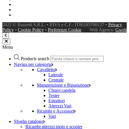
2022 © Buzzetti S.R.L. • P.IVA e C.F.: IT00185700127 •
Privacy
Policy
•
Cookie Policy
•
Preferenze Cookie
Web Agency:
Gweb
Menu
Products search
Naviga per categoria
Cavalletto
Laterale
Centrale
Manutenzione e Riparazione
Chiavi candela
Tester
Estrattori
Attrezzi Vari
Ricambi e Accessori
Vari
Sfoglia catalogo
Ricambi attrezzi moto e scooter