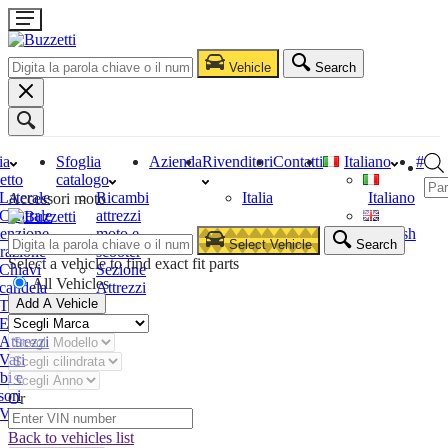
Vehicle
Search
ia
Sfoglia
Azienda
Rivenditori
Contatti
Italiano
#
etto
catalogo
Laterale
Ricambi
Italia
Italiano
Accessori moto
Centrale
attrezzi
enzione
moto e
English
Select Vehicle
Search
razione
scooter
Select a vehicle to find exact fit parts
Chiavi
Sezione
All Vehicles
candela
Attrezzi
Add A Vehicle
Tester
Estrattori
Attrezzi
Vari
bi e
sori
Or
Vari
Back to vehicles list