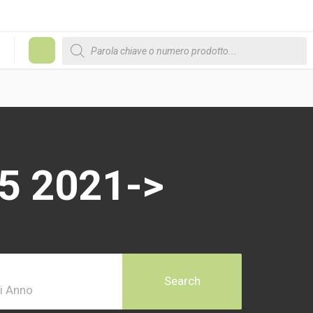
Products search
#
5 2021->
Search