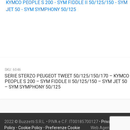
SKU:
6046
SERIE STERZO PEUGEOT TWEET 50/125/150/170 – KYMCO
PEOPLE S 200 – SYM FIDDLE II 50/125/150 – SYM JET 50
– SYM SYMPHONY 50/125
2022 © Buzzetti S.R.L. • P.IVA e C.F.: IT00185700127 •
Privacy
Policy
•
Cookie Policy
•
Preferenze Cookie
Web Agency:
Gweb