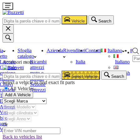
Vehicle
Search
ia
Sfoglia
Azienda
Rivenditori
Contatti
Italiano
#
etto
catalogo
Laterale
Ricambi
Italia
Italiano
Accessori moto
Centrale
attrezzi
enzione
moto e
English
Select Vehicle
Search
razione
scooter
Select a vehicle to find exact fit parts
Chiavi
Sezione
All Vehicles
candela
Attrezzi
Add A Vehicle
Tester
Estrattori
Attrezzi
Vari
bi e
sori
Or
Vari
Back to vehicles list