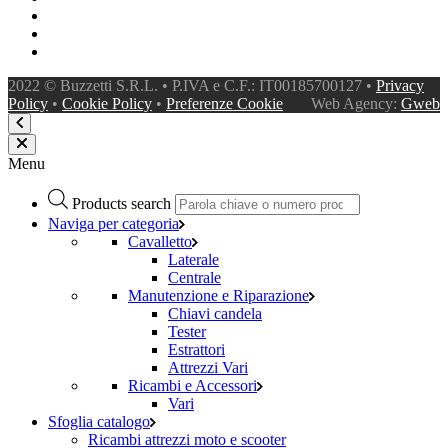
2022 © Buzzetti S.R.L. • P.IVA e C.F.: IT00185700127 •
Privacy
Policy
•
Cookie Policy
•
Preferenze Cookie
Web Agency:
Gweb
Menu
Products search
Naviga per categoria
Cavalletto
Laterale
Centrale
Manutenzione e Riparazione
Chiavi candela
Tester
Estrattori
Attrezzi Vari
Ricambi e Accessori
Vari
Sfoglia catalogo
Ricambi attrezzi moto e scooter