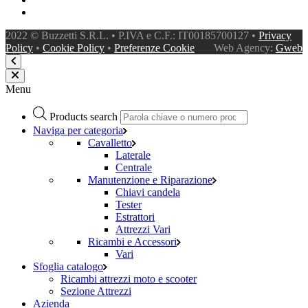
2022 © Buzzetti S.R.L. • P.IVA e C.F.: IT00185700127 •
Privacy
Policy
•
Cookie Policy
•
Preferenze Cookie
Web Agency:
Gweb
Menu
Products search
Naviga per categoria
Cavalletto
Laterale
Centrale
Manutenzione e Riparazione
Chiavi candela
Tester
Estrattori
Attrezzi Vari
Ricambi e Accessori
Vari
Sfoglia catalogo
Ricambi attrezzi moto e scooter
Sezione Attrezzi
Azienda