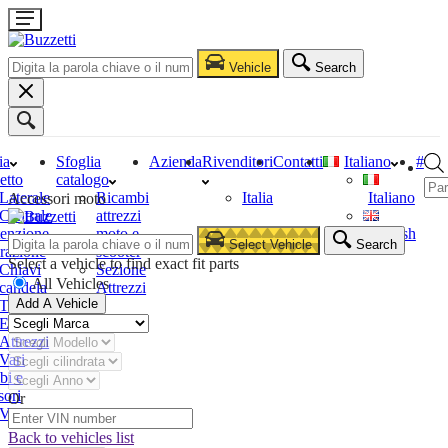
Vehicle
Search
ia
Sfoglia
Azienda
Rivenditori
Contatti
Italiano
#
etto
catalogo
Laterale
Ricambi
Italia
Italiano
Accessori moto
Centrale
attrezzi
enzione
moto e
English
Select Vehicle
Search
razione
scooter
Select a vehicle to find exact fit parts
Chiavi
Sezione
All Vehicles
candela
Attrezzi
Add A Vehicle
Tester
Estrattori
Attrezzi
Vari
bi e
sori
Or
Vari
Back to vehicles list