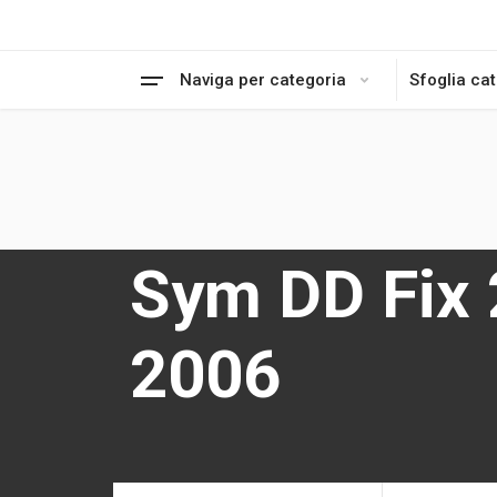
Naviga per categoria
Sfoglia ca
Sym DD Fix 
2006