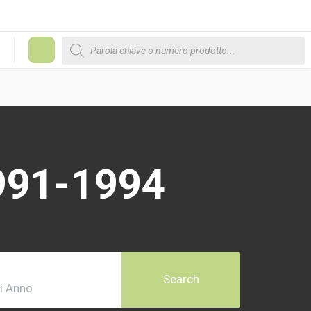
Products search
#
991-1994
Search