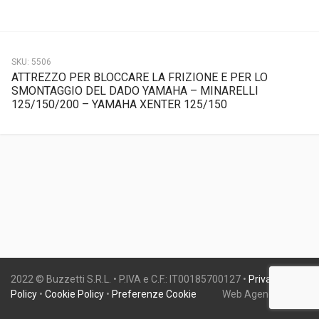
SKU:
5506
ATTREZZO PER BLOCCARE LA FRIZIONE E PER LO
SMONTAGGIO DEL DADO YAMAHA – MINARELLI
125/150/200 – YAMAHA XENTER 125/150
2022 © Buzzetti S.R.L. • P.IVA e C.F.: IT00185700127 •
Privacy
Policy
•
Cookie Policy
•
Preferenze Cookie
Web Agency:
Gweb