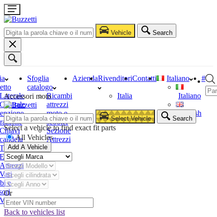
Vehicle
Search
ia
Sfoglia
Azienda
Rivenditori
Contatti
Italiano
#
etto
catalogo
Laterale
Ricambi
Italia
Italiano
Accessori moto
Centrale
attrezzi
enzione
moto e
English
Select Vehicle
Search
razione
scooter
Select a vehicle to find exact fit parts
Chiavi
Sezione
All Vehicles
candela
Attrezzi
Add A Vehicle
Tester
Estrattori
Attrezzi
Vari
bi e
sori
Or
Vari
Back to vehicles list