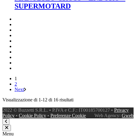
SUPERMOTARD
1
2
Next
Visualizzazione di 1-12 di 16 risultati
2022 © Buzzetti S.R.L. • P.IVA e C.F.: IT00185700127 •
Privacy
Policy
•
Cookie Policy
•
Preferenze Cookie
Web Agency:
Gweb
Menu