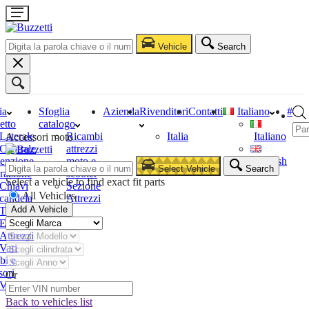
Vehicle
Search
ia
Sfoglia
Azienda
Rivenditori
Contatti
Italiano
#
etto
catalogo
Laterale
Ricambi
Italia
Italiano
Accessori moto
Centrale
attrezzi
enzione
moto e
English
Select Vehicle
Search
razione
scooter
Select a vehicle to find exact fit parts
Chiavi
Sezione
All Vehicles
candela
Attrezzi
Add A Vehicle
Tester
Estrattori
Attrezzi
Vari
bi e
sori
Or
Vari
Back to vehicles list