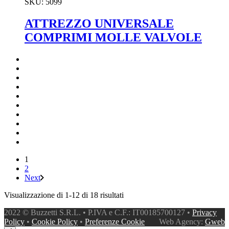
SKU:
5099
ATTREZZO UNIVERSALE
COMPRIMI MOLLE VALVOLE
1
2
Next
Visualizzazione di 1-12 di 18 risultati
2022 © Buzzetti S.R.L. • P.IVA e C.F.: IT00185700127 •
Privacy
Policy
•
Cookie Policy
•
Preferenze Cookie
Web Agency:
Gweb