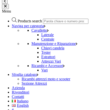
Menu
Products search
Naviga per categoria
Cavalletto
Laterale
Centrale
Manutenzione e Riparazione
Chiavi candela
Tester
Estrattori
Attrezzi Vari
Ricambi e Accessori
Vari
Sfoglia catalogo
Ricambi attrezzi moto e scooter
Sezione Attrezzi
Azienda
Rivenditori
Contatti
Italiano
English
#