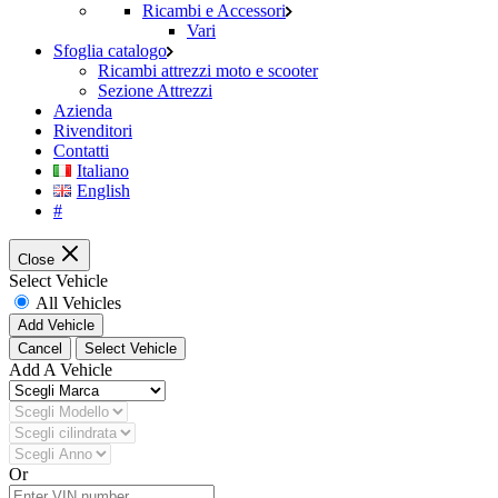
Ricambi e Accessori
Vari
Sfoglia catalogo
Ricambi attrezzi moto e scooter
Sezione Attrezzi
Azienda
Rivenditori
Contatti
Italiano
English
#
Close
Select Vehicle
All Vehicles
Add Vehicle
Cancel
Select Vehicle
Add A Vehicle
Or