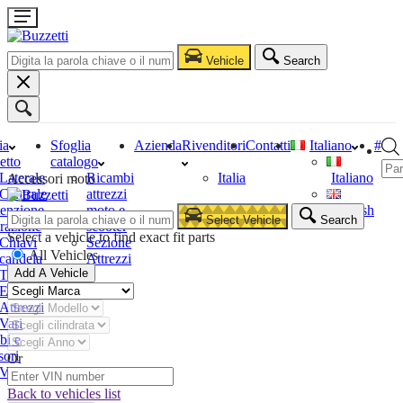
Vehicle
Search
ia
Sfoglia
Azienda
Rivenditori
Contatti
Italiano
#
etto
catalogo
Laterale
Ricambi
Italia
Italiano
Accessori moto
Centrale
attrezzi
enzione
moto e
English
Select Vehicle
Search
razione
scooter
Select a vehicle to find exact fit parts
Chiavi
Sezione
All Vehicles
candela
Attrezzi
Add A Vehicle
Tester
Estrattori
Attrezzi
Vari
bi e
sori
Or
Vari
Back to vehicles list