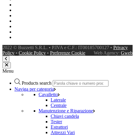
2022 © Buzzetti S.R.L. • P.IVA e C.F.: IT00185700127 •
Privacy
Policy
•
Cookie Policy
•
Preferenze Cookie
Web Agency:
Gweb
Menu
Products search
Naviga per categoria
Cavalletto
Laterale
Centrale
Manutenzione e Riparazione
Chiavi candela
Tester
Estrattori
Attrezzi Vari