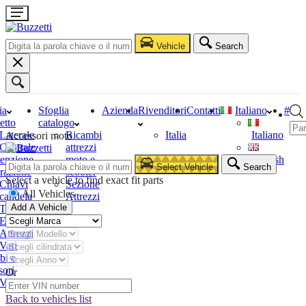
Vehicle
Search
ia
Sfoglia
Azienda
Rivenditori
Contatti
Italiano
#
etto
catalogo
Laterale
Ricambi
Italia
Italiano
Accessori moto
Centrale
attrezzi
enzione
moto e
English
Select Vehicle
Search
razione
scooter
Select a vehicle to find exact fit parts
Chiavi
Sezione
All Vehicles
candela
Attrezzi
Add A Vehicle
Tester
Estrattori
Attrezzi
Vari
bi e
sori
Or
Vari
Back to vehicles list