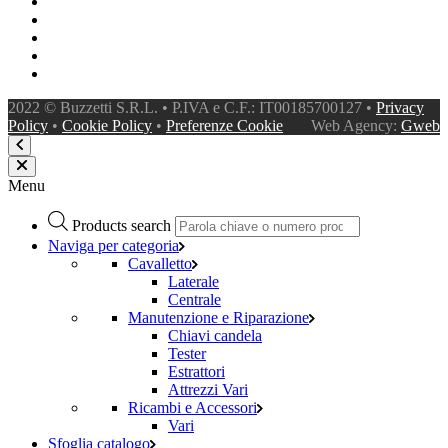
2022 © Buzzetti S.R.L. • P.IVA e C.F.: IT00185700127 •
Privacy
Policy
•
Cookie Policy
•
Preferenze Cookie
Web Agency:
Gweb
Menu
Products search
Naviga per categoria
Cavalletto
Laterale
Centrale
Manutenzione e Riparazione
Chiavi candela
Tester
Estrattori
Attrezzi Vari
Ricambi e Accessori
Vari
Sfoglia catalogo