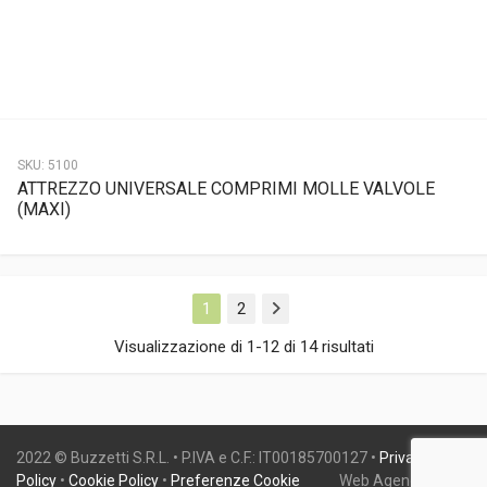
SKU:
5100
ATTREZZO UNIVERSALE COMPRIMI MOLLE VALVOLE
(MAXI)
1
2
Next
Visualizzazione di 1-12 di 14 risultati
2022 © Buzzetti S.R.L. • P.IVA e C.F.: IT00185700127 •
Privacy
Policy
•
Cookie Policy
•
Preferenze Cookie
Web Agency:
Gweb